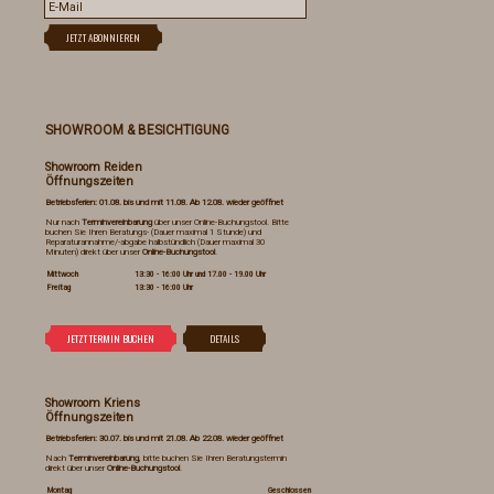
SHOWROOM & BESICHTIGUNG
Showroom Reiden
Öffnungszeiten
Betriebsferien: 01.08. bis und mit 11.08. Ab 12.08. wieder geöffnet
Nur nach
Terminvereinbarung
über unser Online-Buchungstool. Bitte
buchen Sie Ihren Beratungs- (Dauer maximal 1 Stunde) und
Reparaturannahme/-abgabe halbstündlich (Dauer maximal 30
Minuten) direkt über unser
Online-Buchungstool
.
Mittwoch
13:30 - 16:00 Uhr und 17.00 - 19.00 Uhr
Freitag
13:30 - 16:00 Uhr
Showroom Kriens
Öffnungszeiten
Betriebsferien: 30.07. bis und mit 21.08. Ab 22.08. wieder geöffnet
Nach
Terminvereinbarung
, bitte buchen Sie Ihren Beratungstermin
direkt über unser
Online-Buchungstool
.
Montag
Geschlossen