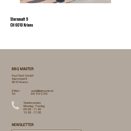
Sternmatt 9
CH 6010 Kriens
BBQ MASTER
Fast Tech GmbH
Sternmatt 9
6010 Kriens
E-Mail
sale@bbqmaster.ch
Tel
041 210 27 85
Telefonzeiten
Montag - Freitag
09.00 - 11.30
13.30 - 17.00
NEWSLETTER