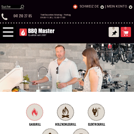
SCHWEIZ DE
|
MEIN KONTO
041 210 27 85
Telefonzeiten Montag - Freitag
09.00-11.30 | 13.30-17.00
0
0
GASGRILL
HOLZKOHLEGRILL
ELEKTROGRILL