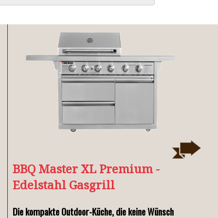
TRAGBARE GRILLS
BBQ Master XL Premium -
Edelstahl Gasgrill
Die kompakte Outdoor-Küche, die keine Wünsche offen
D