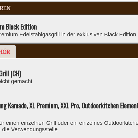
EREN
Telefonzeiten Montag - Freitag
09.00-11.30 | 13.30-17.00
m Black Edition
EHÖR
ERSATZTEILE
VIDEOS
COMMUNITY
emium Edelstahlgasgrill in der exklusiven Black Edition
HÖR
rill (CH)
eicht gemacht
rung Kamado, XL Premium, XXL Pro, Outdoorkitchen Elemen
ür einen einzelnen Grill oder ein einzelnes Outdoorkitch
n die Verwendungsstelle