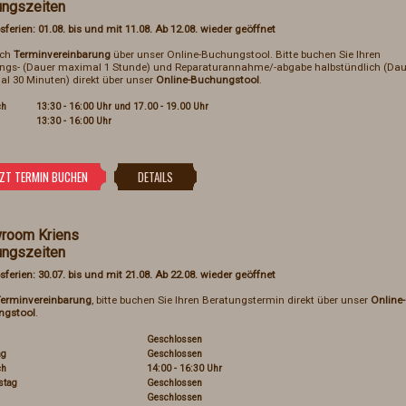
ungszeiten
sferien: 01.08. bis und mit 11.08. Ab 12.08. wieder geöffnet
ach
Terminvereinbarung
über unser Online-Buchungstool. Bitte buchen Sie Ihren
ngs- (Dauer maximal 1 Stunde) und Reparaturannahme/-abgabe halbstündlich (Dau
l 30 Minuten) direkt über unser
Online-Buchungstool
.
ch
13:30 - 16:00 Uhr und 17.00 - 19.00 Uhr
13:30 - 16:00 Uhr
room Kriens
ungszeiten
sferien: 30.07. bis und mit 21.08. Ab 22.08. wieder geöffnet
erminvereinbarung
, bitte buchen Sie Ihren Beratungstermin direkt über unser
Online-
ngstool
.
Geschlossen
ag
Geschlossen
ch
14:00 - 16:30 Uhr
stag
Geschlossen
Geschlossen