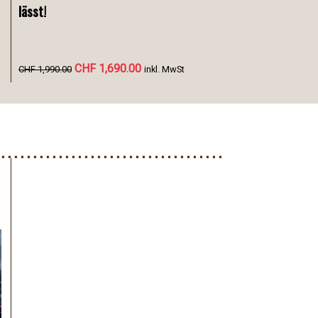
lässt!
CHF 1,690.00
CHF 1,990.00
inkl. MwSt
C