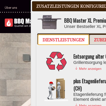
ZUSATZLEISTUNGEN KONFIGURI
041 210 27 85
Über uns
BBQ Master XL Premiu
GRILLS
ZUB
Unser Bestseller XL Pr
DIENSTLEISTUNGEN
ZUBE
Entsorgung alter G
Grillentsorgung l
Mehr anzeigen
plus Etagenliefe
(CH)
Etagenlieferung f
Element direkt a
Mehr anzeigen