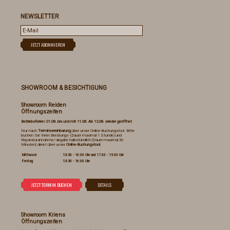
NEWSLETTER
SHOWROOM & BESICHTIGUNG
Showroom Reiden
Öffnungszeiten
Betriebsferien: 01.08. bis und mit 11.08. Ab 12.08. wieder geöffnet
Nur nach
Terminvereinbarung
über unser Online-Buchungstool. Bitte
buchen Sie Ihren Beratungs- (Dauer maximal 1 Stunde) und
Reparaturannahme/-abgabe halbstündlich (Dauer maximal 30
Minuten) direkt über unser
Online-Buchungstool
.
Mittwoch
13:30 - 16:00 Uhr und 17.00 - 19.00 Uhr
Freitag
13:30 - 16:00 Uhr
Showroom Kriens
Öffnungszeiten