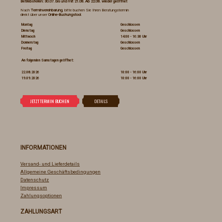
Betriebsferien: 30.07. bis und mit 21.08. Ab 22.08. wieder geöffnet
Nach
Terminvereinbarung
, bitte buchen Sie Ihren Beratungstermin
direkt über unser
Online-Buchungstool
.
Montag
Geschlossen
Dienstag
Geschlossen
Mittwoch
14:00 - 16:30 Uhr
Donnerstag
Geschlossen
Freitag
Geschlossen
An folgenden Samstagen geöffnet:
22.08.2026
10:00 - 16:00 Uhr
19.09.2026
10:00 - 16:00 Uhr
INFORMATIONEN
Versand- und Lieferdetails
Allgemeine Geschäftsbedingungen
Datenschutz
Impressum
Zahlungsoptionen
ZAHLUNGSART