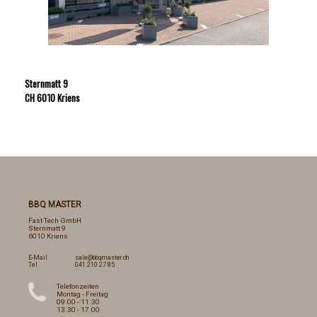
Sternmatt 9
CH 6010 Kriens
BBQ MASTER
Fast Tech GmbH
Sternmatt 9
6010 Kriens
E-Mail
sale@bbqmaster.ch
Tel
041 210 27 85
Telefonzeiten
Montag - Freitag
09.00 - 11.30
13.30 - 17.00