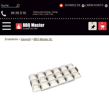
SCHWEIZ DE
|
MEIN KONTO
041 210 27 85
Telefonzeiten Montag - Freitag
09.00-11.30 | 13.30-17.00
0
0
Ersatzteile >
Gasgrill
>
BBQ Master XL