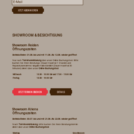
SHOWROOM & BESICHTIGUNG
Showroom Reiden
Öffnungszeiten
Betriebsferien: 01.08. bis und mit 11.08. Ab 12.08. wieder geöffnet
Nur nach
Terminvereinbarung
über unser Online-Buchungstool. Bitte
buchen Sie Ihren Beratungs- (Dauer maximal 1 Stunde) und
Reparaturannahme/-abgabe halbstündlich (Dauer maximal 30
Minuten) direkt über unser
Online-Buchungstool
.
Mittwoch
13:30 - 16:00 Uhr und 17.00 - 19.00 Uhr
Freitag
13:30 - 16:00 Uhr
Showroom Kriens
Öffnungszeiten
Betriebsferien: 30.07. bis und mit 21.08. Ab 22.08. wieder geöffnet
Nach
Terminvereinbarung
, bitte buchen Sie Ihren Beratungstermin
direkt über unser
Online-Buchungstool
.
Montag
Geschlossen