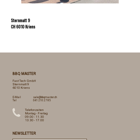
Sternmatt 9
CH 6010 Kriens
BBQ MASTER
Fast Tech GmbH
Sternmatt 9
6010 Kriens
E-Mail
sale@bbqmaster.ch
Tel
041 210 27 85
Telefonzeiten
Montag - Freitag
09.00 - 11.30
13.30 - 17.00
NEWSLETTER