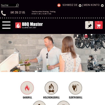
SCHWEIZ DE
|
MEIN KONTO
041 210 27 85
Telefonzeiten Montag - Freitag
09.00-11.30 | 13.30-17.00
0
1
GASGRILL
HOLZKOHLEGRILL
ELEKTROGRILL