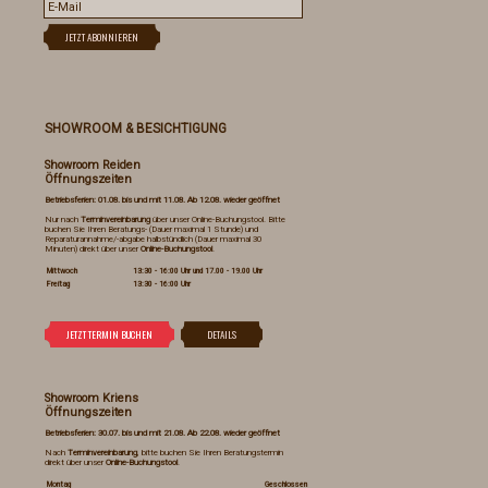
SHOWROOM & BESICHTIGUNG
Showroom Reiden
Öffnungszeiten
Betriebsferien: 01.08. bis und mit 11.08. Ab 12.08. wieder geöffnet
Nur nach
Terminvereinbarung
über unser Online-Buchungstool. Bitte
buchen Sie Ihren Beratungs- (Dauer maximal 1 Stunde) und
Reparaturannahme/-abgabe halbstündlich (Dauer maximal 30
Minuten) direkt über unser
Online-Buchungstool
.
Mittwoch
13:30 - 16:00 Uhr und 17.00 - 19.00 Uhr
Freitag
13:30 - 16:00 Uhr
Showroom Kriens
Öffnungszeiten
Betriebsferien: 30.07. bis und mit 21.08. Ab 22.08. wieder geöffnet
Nach
Terminvereinbarung
, bitte buchen Sie Ihren Beratungstermin
direkt über unser
Online-Buchungstool
.
Montag
Geschlossen