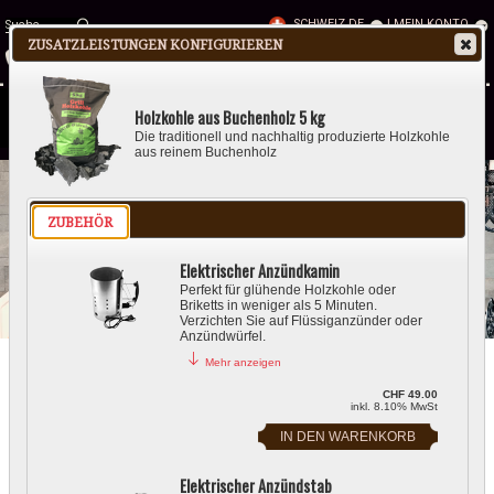
SCHWEIZ DE
|
MEIN KONTO
ZUSATZLEISTUNGEN KONFIGURIEREN
041 210 27 85
Telefonzeiten Montag - Freitag
09.00-11.30 | 13.30-17.00
0
1
Holzkohle aus Buchenholz 5 kg
Die traditionell und nachhaltig produzierte Holzkohle
aus reinem Buchenholz
ZUBEHÖR
Elektrischer Anzündkamin
Perfekt für glühende Holzkohle oder
Briketts in weniger als 5 Minuten.
Verzichten Sie auf Flüssiganzünder oder
Anzündwürfel.
Mehr anzeigen
CHF 49.00
inkl. 8.10% MwSt
GASGRILL
HOLZKOHLEGRILL
ELEKTROGRILL
Elektrischer Anzündstab