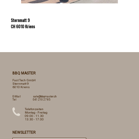
Sternmatt 9
CH 6010 Kriens
BBQ MASTER
Fast Tech GmbH
Sternmatt 9
6010 Kriens
E-Mail
sale@bbqmaster.ch
Tel
041 210 27 85
Telefonzeiten
Montag - Freitag
09.00 - 11.30
13.30 - 17.00
NEWSLETTER