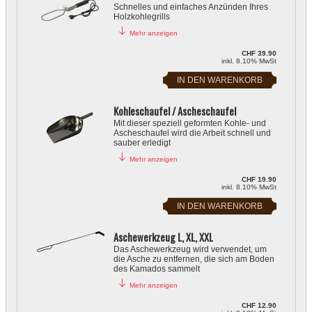
Schnelles und einfaches Anzünden Ihres
Holzkohlegrills
AUSSENKÜCHE
TRAGBARE GRILLS
Mehr anzeigen
CHF 39.90
inkl. 8.10% MwSt
Kohleschaufel / Ascheschaufel
Mit dieser speziell geformten Kohle- und
Ascheschaufel wird die Arbeit schnell und
sauber erledigt
Mehr anzeigen
CHF 19.90
inkl. 8.10% MwSt
BBQ Master S - Gasgrill
Aschewerkzeug L, XL, XXL
Das Aschewerkzeug wird verwendet, um
Der perfekte Gasgrill für Balkon oder Terrasse, kompakt, leistungsstark
die Asche zu entfernen, die sich am Boden
und durchdacht
des Kamados sammelt
Mehr anzeigen
CHF 449.00
CHF 590.00
inkl. 8.10% MwSt
Versandkosten
: CHF 39.90
CHF 12.90