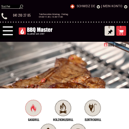
SCHWEIZ DE
|
MEIN KONTO
041 210 27 85
Telefonzeiten Montag - Freitag
09.00-11.30 | 13.30-17.00
0
1
GASGRILL
HOLZKOHLEGRILL
ELEKTROGRILL