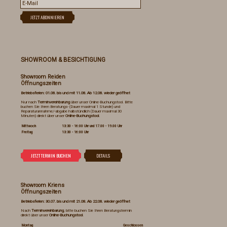
SHOWROOM & BESICHTIGUNG
Showroom Reiden
Öffnungszeiten
Betriebsferien: 01.08. bis und mit 11.08. Ab 12.08. wieder geöffnet
Nur nach
Terminvereinbarung
über unser Online-Buchungstool. Bitte
buchen Sie Ihren Beratungs- (Dauer maximal 1 Stunde) und
Reparaturannahme/-abgabe halbstündlich (Dauer maximal 30
Minuten) direkt über unser
Online-Buchungstool
.
Mittwoch
13:30 - 16:00 Uhr und 17.00 - 19.00 Uhr
Freitag
13:30 - 16:00 Uhr
Showroom Kriens
Öffnungszeiten
Betriebsferien: 30.07. bis und mit 21.08. Ab 22.08. wieder geöffnet
Nach
Terminvereinbarung
, bitte buchen Sie Ihren Beratungstermin
direkt über unser
Online-Buchungstool
.
Montag
Geschlossen