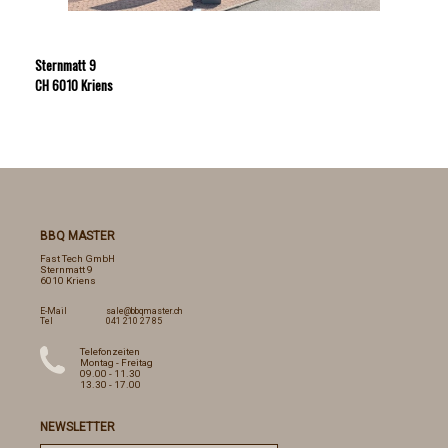
Sternmatt 9
CH 6010 Kriens
BBQ MASTER
Fast Tech GmbH
Sternmatt 9
6010 Kriens
E-Mail
sale@bbqmaster.ch
Tel
041 210 27 85
Telefonzeiten
Montag - Freitag
09.00 - 11.30
13.30 - 17.00
NEWSLETTER