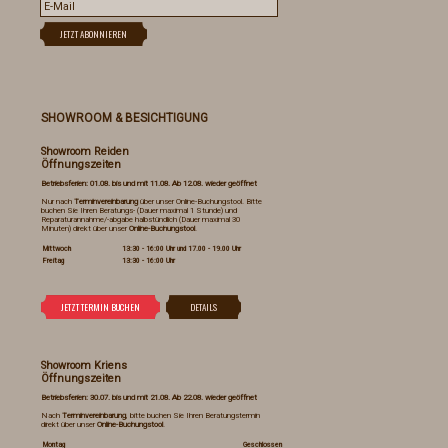
SHOWROOM & BESICHTIGUNG
Showroom Reiden
Öffnungszeiten
Betriebsferien: 01.08. bis und mit 11.08. Ab 12.08. wieder geöffnet
Nur nach
Terminvereinbarung
über unser Online-Buchungstool. Bitte
buchen Sie Ihren Beratungs- (Dauer maximal 1 Stunde) und
Reparaturannahme/-abgabe halbstündlich (Dauer maximal 30
Minuten) direkt über unser
Online-Buchungstool
.
Mittwoch
13:30 - 16:00 Uhr und 17.00 - 19.00 Uhr
Freitag
13:30 - 16:00 Uhr
Showroom Kriens
Öffnungszeiten
Betriebsferien: 30.07. bis und mit 21.08. Ab 22.08. wieder geöffnet
Nach
Terminvereinbarung
, bitte buchen Sie Ihren Beratungstermin
direkt über unser
Online-Buchungstool
.
Montag
Geschlossen