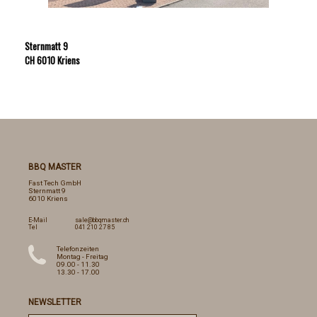
Sternmatt 9
CH 6010 Kriens
BBQ MASTER
Fast Tech GmbH
Sternmatt 9
6010 Kriens
E-Mail
sale@bbqmaster.ch
Tel
041 210 27 85
Telefonzeiten
Montag - Freitag
09.00 - 11.30
13.30 - 17.00
NEWSLETTER