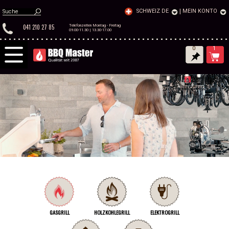
SCHWEIZ DE
|
MEIN KONTO
041 210 27 85
Telefonzeiten Montag - Freitag
09.00-11.30 | 13.30-17.00
0
1
GASGRILL
HOLZKOHLEGRILL
ELEKTROGRILL