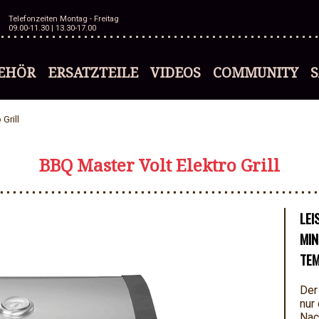
Telefonzeiten Montag - Freitag
09.00-11.30 | 13.30-17.00
EHÖR
ERSATZTEILE
VIDEOS
COMMUNITY
Grill
BBQ Master Volt Elektro Grill
LEI
MIN
TEM
De
nur
Nac