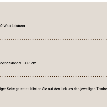
00 Watt Leistung
 hochgeklappt) 133.5 cm
eingeklappt) 82.0 cm
6.5 cm
ger Seite getestet. Klicken Sie auf den Link um den jeweiligen Testb
ssplatte, Lavasteinplatte, oder Edelstahlplatte) und einen Rost gleich
zestau bilden kann.