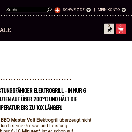
SCHWEIZ DE
|
MEIN KONTO
0
0
SALE
STUNGSFÄHIGER ELEKTROGRILL - IN NUR 6
UTEN AUF ÜBER 200°C UND HÄLT DIE
PERATUR BIS ZU 10X LÄNGER!
r
BBQ Master Volt Elektrogrill
überzeugt nicht
 durch seine Grösse und Leistung.
h nur 6-10 Minuten* ist er schon auf