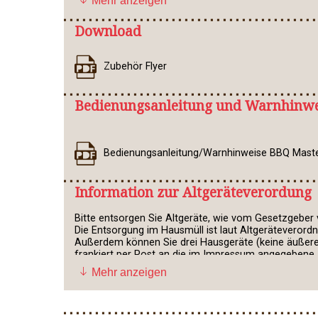
Mehr anzeigen
Download
K-Tipp Elektrogrill Test 09/2025
Zubehör Flyer
Bedienungsanleitung und Warnhinwe
Bedienungsanleitung/Warnhinweise BBQ Master 
Information zur Altgeräteverordung
Bitte entsorgen Sie Altgeräte, wie vom Gesetzgeber
Die Entsorgung im Hausmüll ist laut Altgeräteverord
Außerdem können Sie drei Hausgeräte (keine äußere
frankiert per Post an die im Impressum angegebene
Altgeräte, die Schadstoffe enthalten, sind mit dem 
Mehr anzeigen
Begleitpapieren der Warensendung oder in der Bedie
Die durchgestrichene Mülltonne zeigt Verbrau