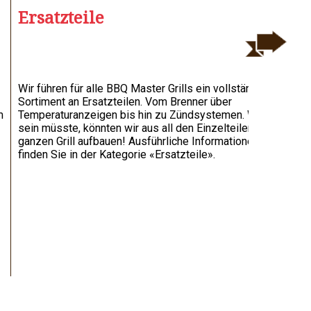
Ersatzteile
Wir führen für alle BBQ Master Grills ein vollständiges
I
Sortiment an Ersatzteilen. Vom Brenner über
a
m
Temperaturanzeigen bis hin zu Zündsystemen. Wenn’s
S
sein müsste, könnten wir aus all den Einzelteilen einen
g
ganzen Grill aufbauen! Ausführliche Informationen
finden Sie in der Kategorie «Ersatzteile».