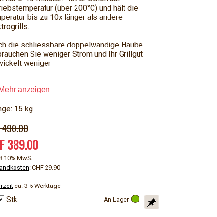
riebstemperatur (über 200°C) und hält die
peratur bis zu 10x länger als andere
trogrills.
ch die schliessbare doppelwandige Haube
brauchen Sie weniger Strom und Ihr Grillgut
wickelt weniger
Mehr anzeigen
ge: 15 kg
 490.00
F 389.00
. 8.10% MwSt
andkosten
: CHF 29.90
rzeit
ca. 3-5 Werktage
Stk.
An Lager