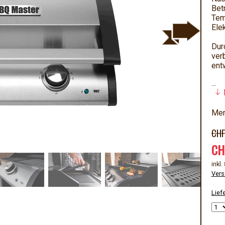
Bet
Tem
Elek
Dur
ver
ent
...
Men
CHF
CH
inkl
Vers
Liefe