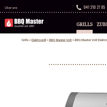
041 210 27 85
Über uns
GRILLS
ZUB
Grills >
Elektrogrill
>
BBQ Master Volt
> BBQ Master Volt Elektro 