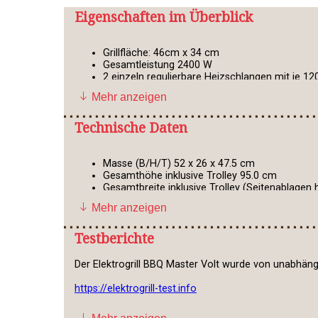
Eigenschaften im Überblick
Grillfläche: 46cm x 34 cm
Gesamtleistung 2400 W
2 einzeln regulierbare Heizschlangen mit je 12
1 Gussplatte (23 x 34 cm)
Mehr anzeigen
1 Gussrost (23 x 34 cm)
1 Edelstahlwarmhalterost
Technische Daten
Stufenlose automatische Temperaturregelung
2 Auffangschale für Bratflüssigkeit
LED Temperatursystem
1 eingebaute Temperaturanzeige
Masse (B/H/T) 52 x 26 x 47.5 cm
Dickwandiges, rostfreies Edelstahl-Gehäuse
Gesamthöhe inklusive Trolley 95.0 cm
Pulverbeschichtete Gehäuseseiten
Gesamtbreite inklusive Trolley (Seitenablagen
Ein / Aus Schalter
Gesamtbreite inklusive Trolley (Seitenablagen 
Mehr anzeigen
1 Deckel mit isoliertem Handgriff
Gewicht 14.9 kg
Lieferung ohne optional erhältlichen Trolley
Masse der Verpackung (B/H/T) 62.5 x 32.5 x 5
Testberichte
Stromkabellänge 1.2m
Der Elektrogrill BBQ Master Volt wurde von unabhängi
Hinweis:
Bitte immer nur eine geschlossene Platte (Gu
heisse Luft im Grillraum zirkulieren und sich kein Hit
https://elektrogrill-test.info
https://www.elektrogrill-test.de