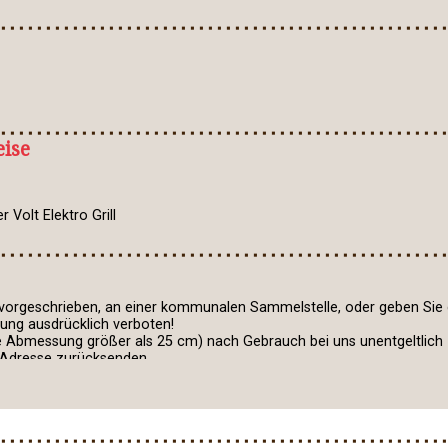
ise
Volt Elektro Grill
 vorgeschrieben, an einer kommunalen Sammelstelle, oder geben Sie d
nung ausdrücklich verboten!
 Abmessung größer als 25 cm) nach Gebrauch bei uns unentgeltlich 
 Adresse zurücksenden.
Symbol einer durchgekreuzten Mülltonne gekennzeichnet. Sie finden 
nungsanleitung.
chern, welche Geräte nicht im Hausmüll entsorgt werden dürfen.