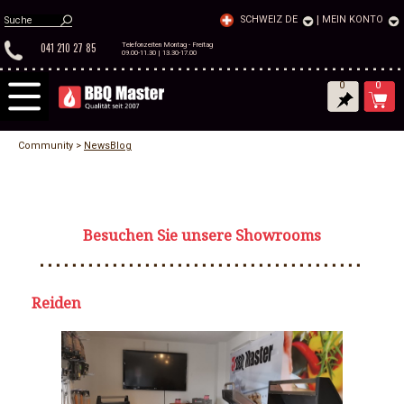
SCHWEIZ DE
|
MEIN KONTO
041 210 27 85
Telefonzeiten Montag - Freitag
09.00-11.30 | 13.30-17.00
0
0
Community >
NewsBlog
Besuchen Sie unsere Showrooms
Reiden