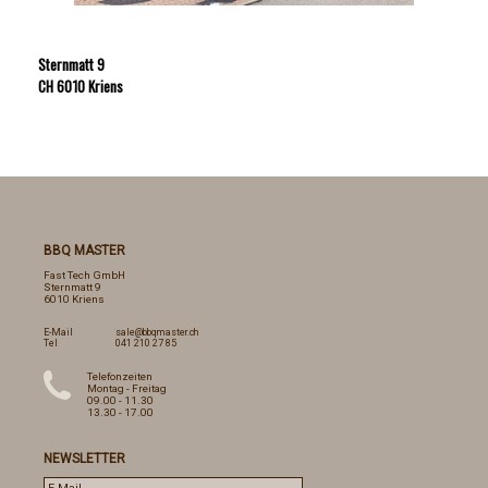
Sternmatt 9
CH 6010 Kriens
BBQ MASTER
Fast Tech GmbH
Sternmatt 9
6010 Kriens
E-Mail
sale@bbqmaster.ch
Tel
041 210 27 85
Telefonzeiten
Montag - Freitag
09.00 - 11.30
13.30 - 17.00
NEWSLETTER