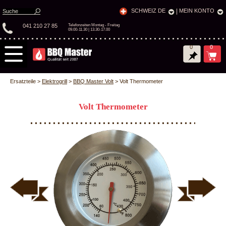
SCHWEIZ DE
|
MEIN KONTO
041 210 27 85
Telefonzeiten Montag - Freitag
09.00-11.30 | 13.30-17.00
0
0
Ersatzteile >
Elektrogrill
>
BBQ Master Volt
> Volt Thermometer
Volt Thermometer