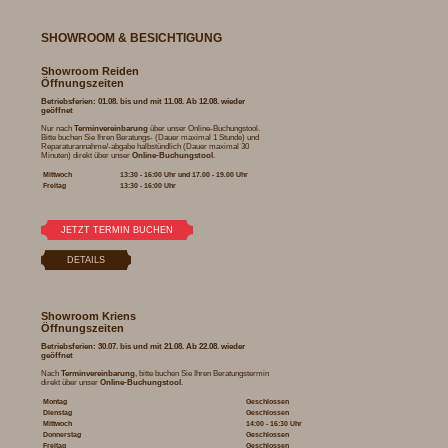
SHOWROOM & BESICHTIGUNG
Showroom Reiden
Öffnungszeiten
Betriebsferien: 01.08. bis und mit 11.08. Ab 12.08. wieder
geöffnet
Nur nach
Terminvereinbarung
über unser Online-Buchungstool.
Bitte buchen Sie Ihren Beratungs- (Dauer maximal 1 Stunde) und
Reparaturannahme/-abgabe halbstündlich (Dauer maximal 30
Minuten) direkt über unser
Online-Buchungstool
.
Mittwoch
13:30 - 16:00 Uhr und 17.00 - 19.00 Uhr
Freitag
13:30 - 16:00 Uhr
Showroom Kriens
Öffnungszeiten
Betriebsferien: 30.07. bis und mit 21.08. Ab 22.08. wieder
geöffnet
Nach
Terminvereinbarung
, bitte buchen Sie Ihren Beratungstermin
direkt über unser
Online-Buchungstool
.
Montag
Geschlossen
Dienstag
Geschlossen
Mittwoch
14:00 - 16:30 Uhr
Donnerstag
Geschlossen
Freitag
Geschlossen