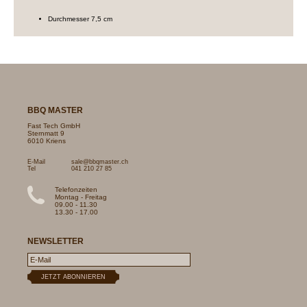
Durchmesser 7,5 cm
BBQ MASTER
Fast Tech GmbH
Sternmatt 9
6010 Kriens
E-Mail
sale@bbqmaster.ch
Tel
041 210 27 85
Telefonzeiten
Montag - Freitag
09.00 - 11.30
13.30 - 17.00
NEWSLETTER