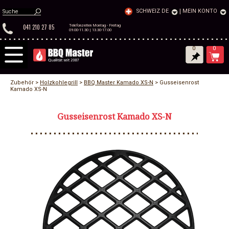
SCHWEIZ DE
|
MEIN KONTO
041 210 27 85
Telefonzeiten Montag - Freitag
09.00-11.30 | 13.30-17.00
0
0
Zubehör >
Holzkohlegrill
>
BBQ Master Kamado XS-N
> Gusseisenrost
Kamado XS-N
Gusseisenrost Kamado XS-N