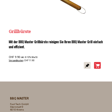
Grillbürste
Mit der BBQ Master Grillbürste reinigen Sie Ihren BBQ Master Grill einfach
und effizient.
CHF 9.90
inkl. 8.10% MwSt
Versandkosten
: CHF 11.90
BBQ MASTER
Fast Tech GmbH
Sternmatt 9
6010 Kriens