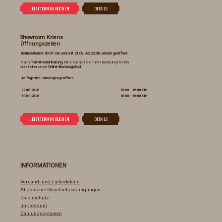
Showroom Kriens
Öffnungszeiten
Betriebsferien: 30.07. bis und mit 21.08. Ab 22.08. wieder geöffnet
Nach
Terminvereinbarung
, bitte buchen Sie Ihren Beratungstermin
direkt über unser
Online-Buchungstool
.
An folgenden Samstagen geöffnet:
22.08.2026
10:00 - 16:00 Uhr
19.09.2026
10:00 - 16:00 Uhr
INFORMATIONEN
Versand- und Lieferdetails
Allgemeine Geschäftsbedingungen
Datenschutz
Impressum
Zahlungsoptionen