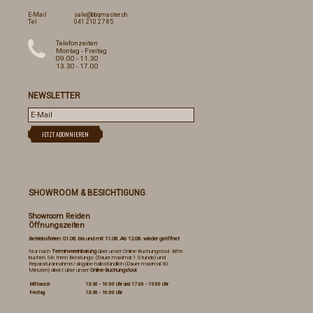
E-Mail
sale@bbqmaster.ch
Tel
041 210 27 85
Telefonzeiten
Montag - Freitag
09.00 - 11.30
13.30 - 17.00
NEWSLETTER
SHOWROOM & BESICHTIGUNG
Showroom Reiden
Öffnungszeiten
Betriebsferien: 01.08. bis und mit 11.08. Ab 12.08. wieder geöffnet
Nur nach
Terminvereinbarung
über unser Online-Buchungstool. Bitte
buchen Sie Ihren Beratungs- (Dauer maximal 1 Stunde) und
Reparaturannahme/-abgabe halbstündlich (Dauer maximal 30
Minuten) direkt über unser
Online-Buchungstool
.
Mittwoch
13:30 - 16:00 Uhr und 17.00 - 19.00 Uhr
Freitag
13:30 - 16:00 Uhr