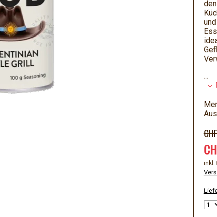
den
Küc
und
Ess
idea
Gef
Ver
...
Men
Aus
CHF
CH
inkl
Vers
Liefe