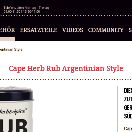
Telefonzeiten Montag - Freitag
09.00-11.30 | 13.30-17.00
EHÖR
ERSATZTEILE
VIDEOS
COMMUNITY
ntinian Style
Cape Herb Rub Argentinian Style
DIE
ZUT
GER
SÜD
Cap