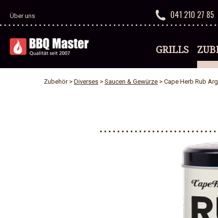
041 210 27 85
Über uns
GRILLS
ZUB
Zubehör >
Diverses
>
Saucen & Gewürze
> Cape Herb Rub Arge