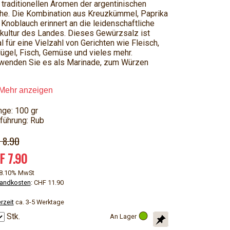
 traditionellen Aromen der argentinischen
he. Die Kombination aus Kreuzkümmel, Paprika
 Knoblauch erinnert an die leidenschaftliche
kultur des Landes. Dieses Gewürzsalz ist
l für eine Vielzahl von Gerichten wie Fleisch,
lügel, Fisch, Gemüse und vieles mehr.
wenden Sie es als Marinade, zum Würzen
Mehr anzeigen
ge: 100 gr
führung: Rub
 8.90
F 7.90
. 8.10% MwSt
andkosten
: CHF 11.90
rzeit
ca. 3-5 Werktage
Stk.
An Lager