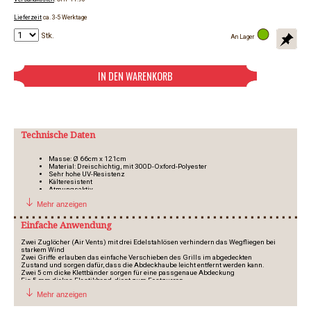
Lieferzeit
ca. 3-5 Werktage
Stk.
An Lager
Technische Daten
Masse: Ø 66cm x 121cm
Material: Dreischichtig, mit 300D-Oxford-Polyester
Sehr hohe UV-Resistenz
Kälteresistent
Atmungsaktiv
Passend für BBQ-Master Kamado L Pro
Mehr anzeigen
nicht kompatibel mit BBQ Master Kamado XS!
Praktische Tragetasche zum Verstauen der Abdeckhaube
Einfache Anwendung
Zwei Zuglöcher (Air Vents) mit drei Edelstahlösen verhindern das Wegfliegen bei
starkem Wind
Zwei Griffe erlauben das einfache Verschieben des Grills im abgedeckten
Zustand und sorgen dafür, dass die Abdeckhaube leicht entfernt werden kann.
Zwei 5 cm dicke Klettbänder sorgen für eine passgenaue Abdeckung
Ein 5 mm dickes Elastikband dient zum Festzurren
Vier verstellbare Bänder erlauben es Ihnen, die Abdeckhaube sicher am Grill zu
Mehr anzeigen
befestigen.