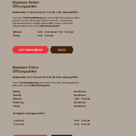
Showroom Reiden
Öffnungszeiten
Betriebsferien: 01.08. bis und mit 11.08. Ab 12.08. wieder geöffnet
Nur nach
Terminvereinbarung
über unser Online-Buchungstool. Bitte
buchen Sie Ihren Beratungs- (Dauer maximal 1 Stunde) und
Reparaturannahme/-abgabe halbstündlich (Dauer maximal 30
Minuten) direkt über unser
Online-Buchungstool
.
Mittwoch
13:30 - 16:00 Uhr und 17.00 - 19.00 Uhr
Freitag
13:30 - 16:00 Uhr
Showroom Kriens
Öffnungszeiten
Betriebsferien: 30.07. bis und mit 21.08. Ab 22.08. wieder geöffnet
Nach
Terminvereinbarung
, bitte buchen Sie Ihren Beratungstermin
direkt über unser
Online-Buchungstool
.
Montag
Geschlossen
Dienstag
Geschlossen
Mittwoch
14:00 - 16:30 Uhr
Donnerstag
Geschlossen
Freitag
Geschlossen
An folgenden Samstagen geöffnet:
22.08.2026
10:00 - 16:00 Uhr
19.09.2026
10:00 - 16:00 Uhr