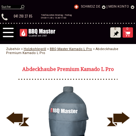
SCHWEIZ DE
|
MEIN KONTO
041 210 27 85
Telefonzeiten Montag - Freitag
09.00-11.30 | 13.30-17.00
0
0
Zubehör >
Holzkohlegrill
>
BBQ Master Kamado L Pro
> Abdeckhaube
Premium Kamado L Pro
Abdeckhaube Premium Kamado L Pro