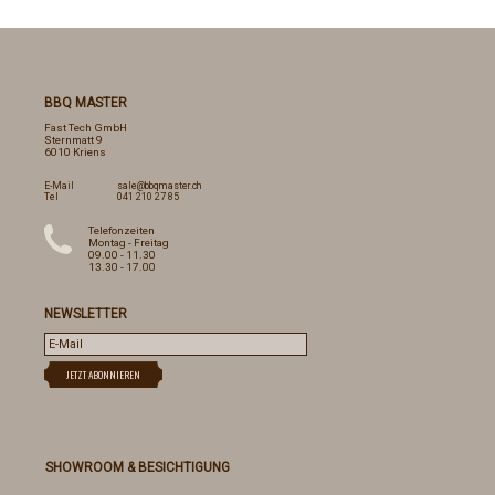
BBQ MASTER
Fast Tech GmbH
Sternmatt 9
6010 Kriens
E-Mail
sale@bbqmaster.ch
Tel
041 210 27 85
Telefonzeiten
Montag - Freitag
09.00 - 11.30
13.30 - 17.00
NEWSLETTER
SHOWROOM & BESICHTIGUNG