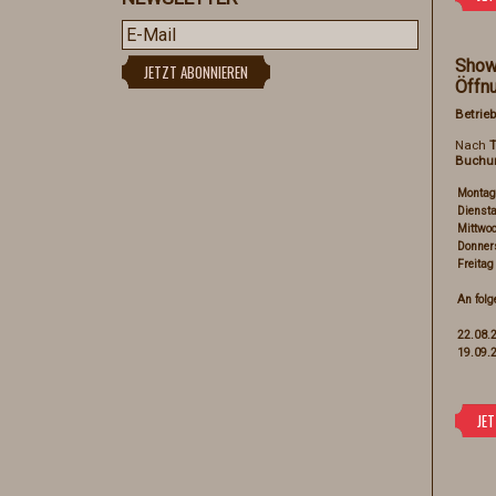
Show
Öffn
Betrieb
Nach
T
Buchu
Montag
Dienst
Mittwo
Donner
Freitag
An folg
22.08.
19.09.