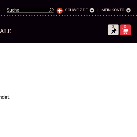
SCHWEIZ DE
|
MEIN KONTO
0
0
SALE
ndet.