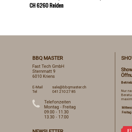
CH 6260 Reiden
BBQ MASTER
SHO
Fast Tech GmbH
Show
Sternmatt 9
Öffn
6010 Kriens
Betrieb
E-Mail
sale@bbqmaster.ch
Nur n
Tel
041 210 27 85
Beratu
maxima
Telefonzeiten
Montag - Freitag
Mittwo
09.00 - 11.30
Freitag
13.30 - 17.00
NEWSLETTER