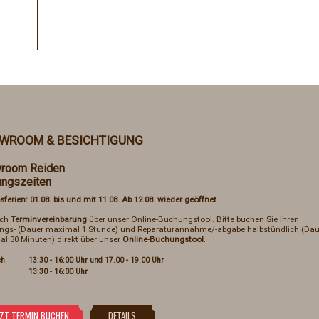
WROOM & BESICHTIGUNG
room Reiden
ungszeiten
sferien: 01.08. bis und mit 11.08. Ab 12.08. wieder geöffnet
ach
Terminvereinbarung
über unser Online-Buchungstool. Bitte buchen Sie Ihren
ngs- (Dauer maximal 1 Stunde) und Reparaturannahme/-abgabe halbstündlich (Dau
l 30 Minuten) direkt über unser
Online-Buchungstool
.
ch
13:30 - 16:00 Uhr und 17.00 - 19.00 Uhr
13:30 - 16:00 Uhr