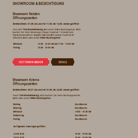
SHOWROOM & BESICHTIGUNG
Showroom Reiden
Öffnungszeiten
Betriebsferien: 01.08. bis und mit 11.08. Ab 12.08. wieder geöffnet
Nur nach
Terminvereinbarung
über unser Online-Buchungstool. Bitte
buchen Sie Ihren Beratungs- (Dauer maximal 1 Stunde) und
Reparaturannahme/-abgabe halbstündlich (Dauer maximal 30
Minuten) direkt über unser
Online-Buchungstool
.
Mittwoch
13:30 - 16:00 Uhr und 17.00 - 19.00 Uhr
Freitag
13:30 - 16:00 Uhr
Showroom Kriens
Öffnungszeiten
Betriebsferien: 30.07. bis und mit 21.08. Ab 22.08. wieder geöffnet
Nach
Terminvereinbarung
, bitte buchen Sie Ihren Beratungstermin
direkt über unser
Online-Buchungstool
.
Montag
Geschlossen
Dienstag
Geschlossen
Mittwoch
14:00 - 16:30 Uhr
Donnerstag
Geschlossen
Freitag
Geschlossen
An folgenden Samstagen geöffnet:
22.08.2026
10:00 - 16:00 Uhr
19.09.2026
10:00 - 16:00 Uhr