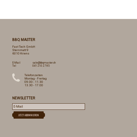
BBQ MASTER
Fast Tech GmbH
Sternmatt 9
6010 Kriens
E-Mail
sale@bbqmaster.ch
Tel
041 210 27 85
Telefonzeiten
Montag - Freitag
09.00 - 11.30
13.30 - 17.00
NEWSLETTER