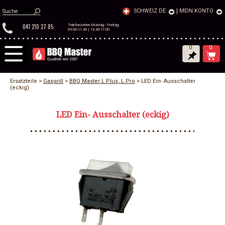
SCHWEIZ DE
|
MEIN KONTO
041 210 27 85
Telefonzeiten Montag - Freitag
09.00-11.30 | 13.30-17.00
0
0
Ersatzteile >
Gasgrill
>
BBQ Master L Plus, L Pro
> LED Ein- Ausschalter
(eckig)
LED Ein- Ausschalter (eckig)