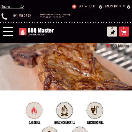
SCHWEIZ DE
|
MEIN KONTO
041 210 27 85
Telefonzeiten Montag - Freitag
09.00-11.30 | 13.30-17.00
0
1
GASGRILL
HOLZKOHLEGRILL
ELEKTROGRILL