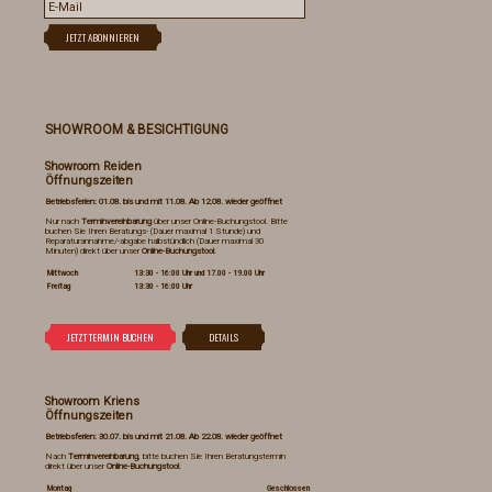
SHOWROOM & BESICHTIGUNG
Showroom Reiden
Öffnungszeiten
Betriebsferien: 01.08. bis und mit 11.08. Ab 12.08. wieder geöffnet
Nur nach
Terminvereinbarung
über unser Online-Buchungstool. Bitte
buchen Sie Ihren Beratungs- (Dauer maximal 1 Stunde) und
Reparaturannahme/-abgabe halbstündlich (Dauer maximal 30
Minuten) direkt über unser
Online-Buchungstool
.
Mittwoch
13:30 - 16:00 Uhr und 17.00 - 19.00 Uhr
Freitag
13:30 - 16:00 Uhr
Showroom Kriens
Öffnungszeiten
Betriebsferien: 30.07. bis und mit 21.08. Ab 22.08. wieder geöffnet
Nach
Terminvereinbarung
, bitte buchen Sie Ihren Beratungstermin
direkt über unser
Online-Buchungstool
.
Montag
Geschlossen