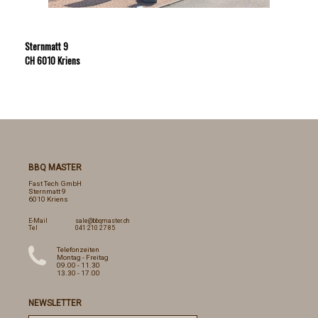
Sternmatt 9
CH 6010 Kriens
BBQ MASTER
Fast Tech GmbH
Sternmatt 9
6010 Kriens
E-Mail
sale@bbqmaster.ch
Tel
041 210 27 85
Telefonzeiten
Montag - Freitag
09.00 - 11.30
13.30 - 17.00
NEWSLETTER