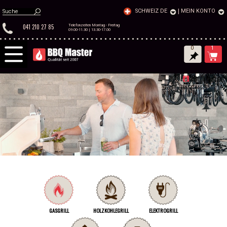
SCHWEIZ DE
|
MEIN KONTO
041 210 27 85
Telefonzeiten Montag - Freitag
09.00-11.30 | 13.30-17.00
0
1
GASGRILL
HOLZKOHLEGRILL
ELEKTROGRILL