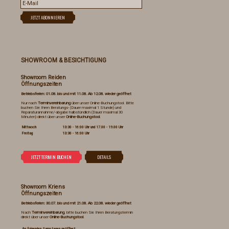
SHOWROOM & BESICHTIGUNG
Showroom Reiden
Öffnungszeiten
Betriebsferien: 01.08. bis und mit 11.08. Ab 12.08. wieder geöffnet
Nur nach
Terminvereinbarung
über unser Online-Buchungstool. Bitte
buchen Sie Ihren Beratungs- (Dauer maximal 1 Stunde) und
Reparaturannahme/-abgabe halbstündlich (Dauer maximal 30
Minuten) direkt über unser
Online-Buchungstool
.
Mittwoch
13:30 - 16:00 Uhr und 17.00 - 19.00 Uhr
Freitag
13:30 - 16:00 Uhr
Showroom Kriens
Öffnungszeiten
Betriebsferien: 30.07. bis und mit 21.08. Ab 22.08. wieder geöffnet
Nach
Terminvereinbarung
, bitte buchen Sie Ihren Beratungstermin
direkt über unser
Online-Buchungstool
.
An folgenden Samstagen geöffnet: