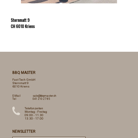
Sternmatt 9
CH 6010 Kriens
BBQ MASTER
Fast Tech GmbH
Sternmatt 9
6010 Kriens
E-Mail
sale@bbqmaster.ch
Tel
041 210 27 85
Telefonzeiten
Montag - Freitag
09.00 - 11.30
13.30 - 17.00
NEWSLETTER