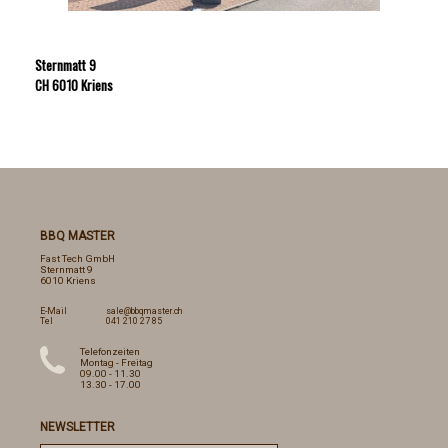
Sternmatt 9
CH 6010 Kriens
BBQ MASTER
Fast Tech GmbH
Sternmatt 9
6010 Kriens
E-Mail
sale@bbqmaster.ch
Tel
041 210 27 85
Telefonzeiten
Montag - Freitag
09.00 - 11.30
13.30 - 17.00
NEWSLETTER