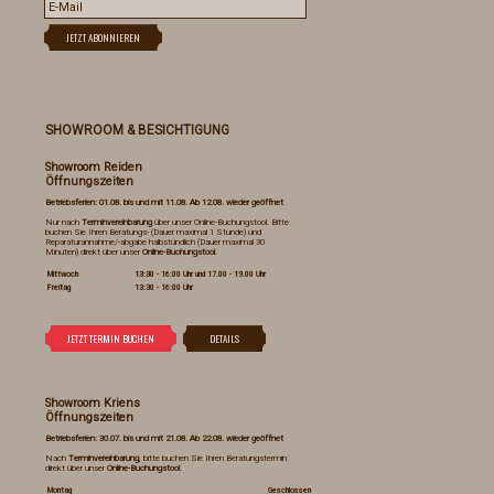
SHOWROOM & BESICHTIGUNG
Showroom Reiden
Öffnungszeiten
Betriebsferien: 01.08. bis und mit 11.08. Ab 12.08. wieder geöffnet
Nur nach
Terminvereinbarung
über unser Online-Buchungstool. Bitte
buchen Sie Ihren Beratungs- (Dauer maximal 1 Stunde) und
Reparaturannahme/-abgabe halbstündlich (Dauer maximal 30
Minuten) direkt über unser
Online-Buchungstool
.
Mittwoch
13:30 - 16:00 Uhr und 17.00 - 19.00 Uhr
Freitag
13:30 - 16:00 Uhr
Showroom Kriens
Öffnungszeiten
Betriebsferien: 30.07. bis und mit 21.08. Ab 22.08. wieder geöffnet
Nach
Terminvereinbarung
, bitte buchen Sie Ihren Beratungstermin
direkt über unser
Online-Buchungstool
.
Montag
Geschlossen