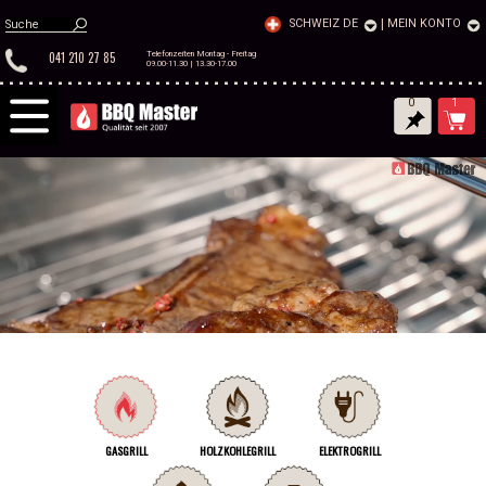
SCHWEIZ DE
|
MEIN KONTO
041 210 27 85
Telefonzeiten Montag - Freitag
09.00-11.30 | 13.30-17.00
0
1
GASGRILL
HOLZKOHLEGRILL
ELEKTROGRILL