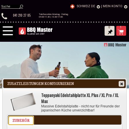
SCHWEIZ DE
|
MEIN KONTO
041 210 27 85
Telefonzeiten Montag - Freitag
09.00-11.30 | 13.30-17.00
0
1
ZUSATZLEISTUNGEN KONFIGURIEREN
Teppanyaki Edelstahlplatte XL Plus / XL Pro / XL
Max
Massive Edelstahlplatte - nicht nur für Freunde der
japanischen Küche unverzichtbar!
GASGRILL
HOLZKOHLEGRILL
ELEKTROGRILL
ZUBEHÖR