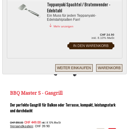
Teppanyaki Spachtel / Bratenwender -
Edelstahl
AUSSENKÜCHE
TRAGBARE GRILLS
Ein Muss für jeden Teppanyaki-
Edelstahlplatten Fan!
Mehr anzeigen
CHF 24.90
inkl. 8.10% MwSt
BBQ Master S - Gasgrill
Der perfekte Gasgrill für Balkon oder Terrasse, kompakt, leistungsstark
und durchdacht
CHF 449.00
CHF 590.00
inkl. 8.10% MwSt
Versandkosten
: CHF 39.90