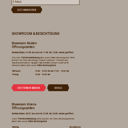
SHOWROOM & BESICHTIGUNG
Showroom Reiden
Öffnungszeiten
Betriebsferien: 01.08. bis und mit 11.08. Ab 12.08. wieder geöffnet
Nur nach
Terminvereinbarung
über unser Online-Buchungstool. Bitte
buchen Sie Ihren Beratungs- (Dauer maximal 1 Stunde) und
Reparaturannahme/-abgabe halbstündlich (Dauer maximal 30
Minuten) direkt über unser
Online-Buchungstool
.
Mittwoch
13:30 - 16:00 Uhr und 17.00 - 19.00 Uhr
Freitag
13:30 - 16:00 Uhr
Showroom Kriens
Öffnungszeiten
Betriebsferien: 30.07. bis und mit 21.08. Ab 22.08. wieder geöffnet
Nach
Terminvereinbarung
, bitte buchen Sie Ihren Beratungstermin
direkt über unser
Online-Buchungstool
.
Montag
Geschlossen