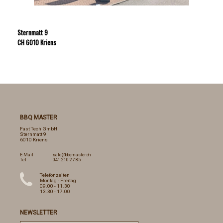
Sternmatt 9
CH 6010 Kriens
BBQ MASTER
Fast Tech GmbH
Sternmatt 9
6010 Kriens
E-Mail
sale@bbqmaster.ch
Tel
041 210 27 85
Telefonzeiten
Montag - Freitag
09.00 - 11.30
13.30 - 17.00
NEWSLETTER