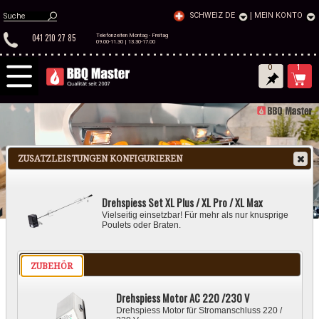
SCHWEIZ DE
|
MEIN KONTO
041 210 27 85
Telefonzeiten Montag - Freitag
09.00-11.30 | 13.30-17.00
0
1
ZUSATZLEISTUNGEN KONFIGURIEREN
Drehspiess Set XL Plus / XL Pro / XL Max
Vielseitig einsetzbar! Für mehr als nur knusprige
Poulets oder Braten.
ZUBEHÖR
GASGRILL
HOLZKOHLEGRILL
ELEKTROGRILL
Drehspiess Motor AC 220 /230 V
Drehspiess Motor für Stromanschluss 220 /