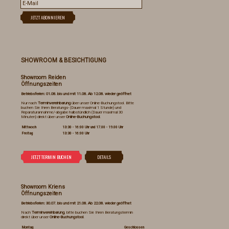
SHOWROOM & BESICHTIGUNG
Showroom Reiden
Öffnungszeiten
Betriebsferien: 01.08. bis und mit 11.08. Ab 12.08. wieder geöffnet
Nur nach
Terminvereinbarung
über unser Online-Buchungstool. Bitte
buchen Sie Ihren Beratungs- (Dauer maximal 1 Stunde) und
Reparaturannahme/-abgabe halbstündlich (Dauer maximal 30
Minuten) direkt über unser
Online-Buchungstool
.
Mittwoch
13:30 - 16:00 Uhr und 17.00 - 19.00 Uhr
Freitag
13:30 - 16:00 Uhr
Showroom Kriens
Öffnungszeiten
Betriebsferien: 30.07. bis und mit 21.08. Ab 22.08. wieder geöffnet
Nach
Terminvereinbarung
, bitte buchen Sie Ihren Beratungstermin
direkt über unser
Online-Buchungstool
.
Montag
Geschlossen