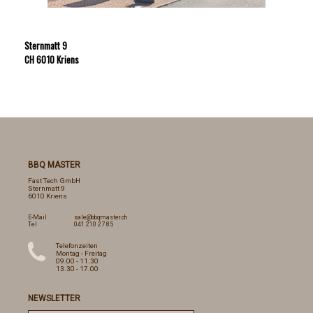
Sternmatt 9
CH 6010 Kriens
BBQ MASTER
Fast Tech GmbH
Sternmatt 9
6010 Kriens
E-Mail
sale@bbqmaster.ch
Tel
041 210 27 85
Telefonzeiten
Montag - Freitag
09.00 - 11.30
13.30 - 17.00
NEWSLETTER