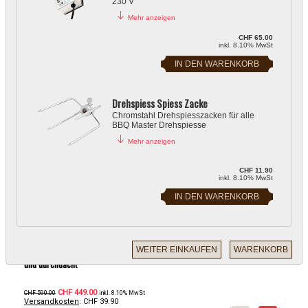
230 V
Mehr anzeigen
AUSSENKÜCHE
TRAGBARE GRILLS
CHF 65.00
inkl. 8.10% MwSt
Drehspiess Spiess Zacke
Chromstahl Drehspiesszacken für alle
BBQ Master Drehspiesse
Mehr anzeigen
CHF 11.90
inkl. 8.10% MwSt
BBQ Master S - Gasgrill
Der perfekte Gasgrill für Balkon oder Terrasse, kompakt, leistungsstark
und durchdacht
CHF 449.00
CHF 590.00
inkl. 8.10% MwSt
Versandkosten
: CHF 39.90