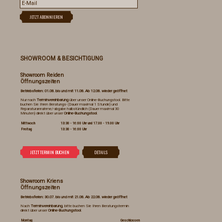
SHOWROOM & BESICHTIGUNG
Showroom Reiden
Öffnungszeiten
Betriebsferien: 01.08. bis und mit 11.08. Ab 12.08. wieder geöffnet
Nur nach
Terminvereinbarung
über unser Online-Buchungstool. Bitte
buchen Sie Ihren Beratungs- (Dauer maximal 1 Stunde) und
Reparaturannahme/-abgabe halbstündlich (Dauer maximal 30
Minuten) direkt über unser
Online-Buchungstool
.
Mittwoch
13:30 - 16:00 Uhr und 17.00 - 19.00 Uhr
Freitag
13:30 - 16:00 Uhr
Showroom Kriens
Öffnungszeiten
Betriebsferien: 30.07. bis und mit 21.08. Ab 22.08. wieder geöffnet
Nach
Terminvereinbarung
, bitte buchen Sie Ihren Beratungstermin
direkt über unser
Online-Buchungstool
.
Montag
Geschlossen