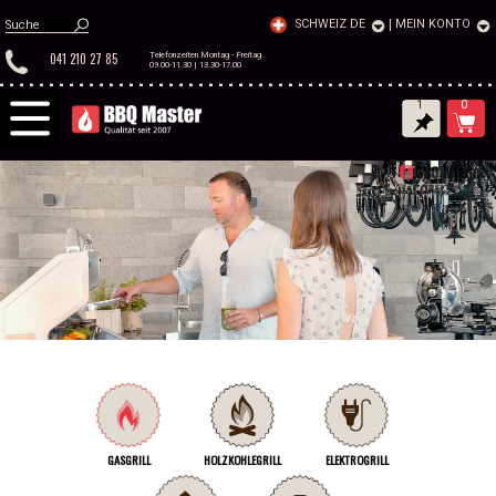
SCHWEIZ DE
|
MEIN KONTO
041 210 27 85
Telefonzeiten Montag - Freitag
09.00-11.30 | 13.30-17.00
1
0
GASGRILL
HOLZKOHLEGRILL
ELEKTROGRILL