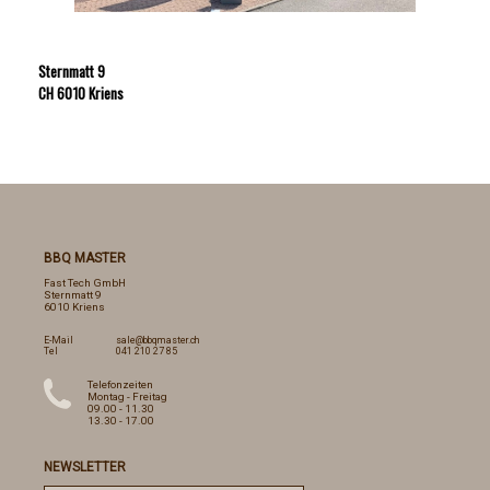
Sternmatt 9
CH 6010 Kriens
BBQ MASTER
Fast Tech GmbH
Sternmatt 9
6010 Kriens
E-Mail
sale@bbqmaster.ch
Tel
041 210 27 85
Telefonzeiten
Montag - Freitag
09.00 - 11.30
13.30 - 17.00
NEWSLETTER